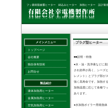
フッ素樹脂被覆ヒーター 鋳込みヒーター 加熱ヒーター 設計製
メインメニュー
プラグ型ヒーター
トップページ
■■説明・特徴
会社概要
独自保有技術
●水・油・洗浄液などに直
され効率が高く、シーズ
お問合せ
レメント）とプラグ部が
強く高寿命です。加熱す
製品紹介
加熱温度に応じて各種ワ
液体加熱用ヒーター
あります。
金属加熱用ヒーター
●水加熱ボイラー用発熱体
空気加熱用ヒーター