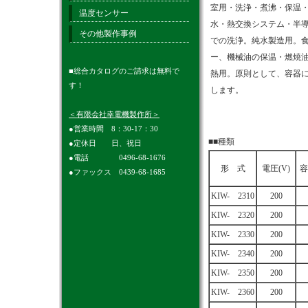
室用・洗浄・煮沸・保温
温度センサー
水・熱交換システム・半
その他製作事例
での洗浄。純水製造用。
ー、機械油の保温・燃焼
■総合カタログのご請求は無料で
熱用。原則として、容器
す！
します。
＜有限会社幸電機製作所＞
●営業時間 8：30-17：30
■■種類
●定休日 日、祝日
●電話 0496-68-1676
形 式
電圧(V)
容
●ファックス 0439-68-1685
KIW- 2310
200
KIW- 2320
200
KIW- 2330
200
KIW- 2340
200
KIW- 2350
200
KIW- 2360
200