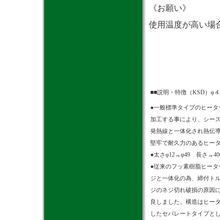
《お願い》
使用温度が高い場
■■説明・特徴（KSD）φ
●一般標準タイプのヒータ
加工する事により、シー
発熱線と一体化され熱伝
堅牢で耐久力のあるヒー
●太さφ12→φ49 長さ→
●従来のフッ素樹脂ヒータ
ジと一体化の為、締付ト
ジのネジ切れ破損の原因
良しました。構造はヒー
したセパレートタイプと