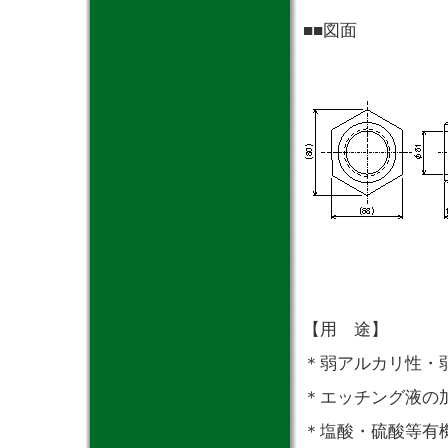
■■図面
【用 途】
＊弱アルカリ性・
＊エッチング液の
＊塩酸・硫酸等有