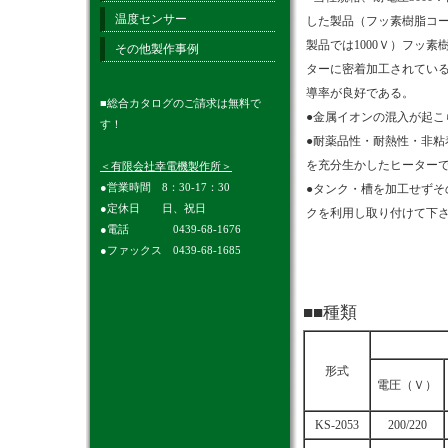
温度センサー
した製品（フッ素樹脂コ
製品では1000Ｖ）フッ素
その他製作事例
ターに密着加工されてい
導率が良好である。
■総合カタログのご請求は無料で
●金属イオンの混入が起こ
す！
●耐薬品性・耐熱性・非粘
を充分生かしたヒーター
＜有限会社幸電機製作所＞
●営業時間 8：30-17：30
●タンク・槽を加工せずそ
●定休日 日、祝日
クを利用し取り付けて下
●電話 0439-68-1676
●ファックス 0439-68-1685
■■種類
形式
電圧（Ｖ）
KS-2053
200/220