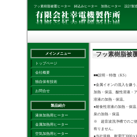
フッ素樹脂被覆ヒーター 鋳込みヒーター 加熱ヒーター 設計製
フッ素樹脂被
メインメニュー
トップページ
会社概要
■■説明・特徴（KS）
独自保有技術
●金属イオンの混入を嫌う
お問合せ
加熱・保温、酸性溶液・
溶液の加熱・保温。
製品紹介
●耐食性溶液の加熱・保温
泉の加熱・保温
液体加熱用ヒーター
※ 超音波洗浄槽でのご
金属加熱用ヒーター
有りません。
空気加熱用ヒーター
●当社規格、耐電圧3000